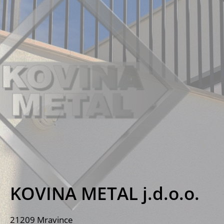
KOVINA METAL j.d.o.o.
21209 Mravince