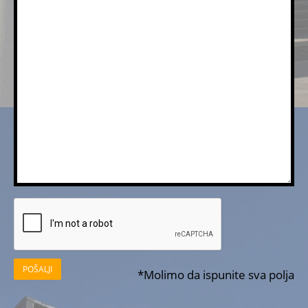
POŠALJI
*Molimo da ispunite sva polja